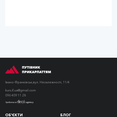
Гуцули і Глибока Гуцулія:
короткий посібник для
мешканців рівнин
Івано-Франківськ,
вул. Незалежності, 11/4
kurs.if.ua@gmail.com
096 409 11 28
ОБ'ЄКТИ
БЛОГ